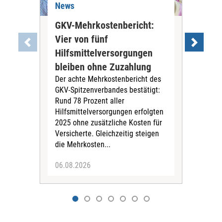
News
Ne
GKV-Mehrkostenbericht:
Pil
Vier von fünf
Imp
Hilfsmittelversorgungen
Ste
Die
bleiben ohne Zuzahlung
und 
Der achte Mehrkostenbericht des
Bra
GKV-Spitzenverbandes bestätigt:
zwei
Rund 78 Prozent aller
amb
Hilfsmittelversorgungen erfolgten
Pfl
2025 ohne zusätzliche Kosten für
Ehre
Versicherte. Gleichzeitig steigen
die Mehrkosten...
06.08.2026
06.