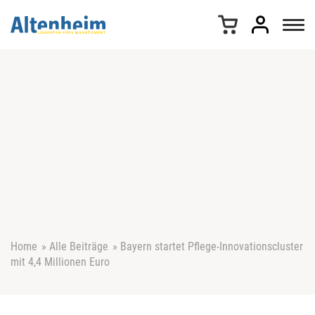
Z
u
m
I
n
h
a
l
t
s
p
r
i
n
g
e
Home
»
Alle Beiträge
»
Bayern startet Pflege-Innovationscluster
n
mit 4,4 Millionen Euro