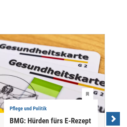
Pflege und Politik
P
BMG: Hürden fürs E-Rezept
P