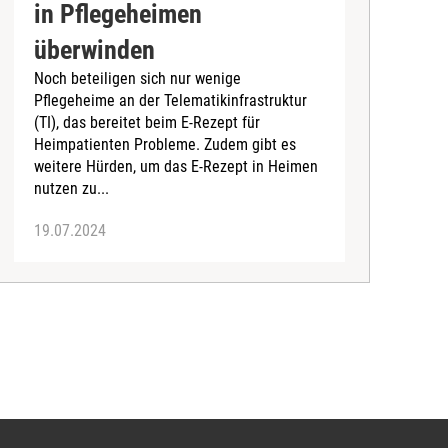
in Pflegeheimen
überwinden
Noch beteiligen sich nur wenige
D
Pflegeheime an der Telematikinfrastruktur
P
(TI), das bereitet beim E-Rezept für
v
Heimpatienten Probleme. Zudem gibt es
d
weitere Hürden, um das E-Rezept in Heimen
D
nutzen zu...
19.07.2024
0