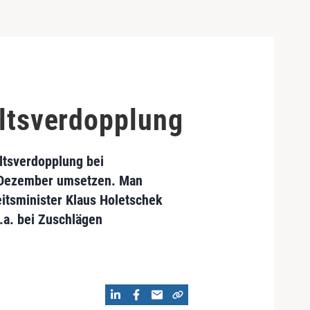
altsverdopplung
altsverdopplung bei
ng Dezember umsetzen. Man
itsminister Klaus Holetschek
.a. bei Zuschlägen