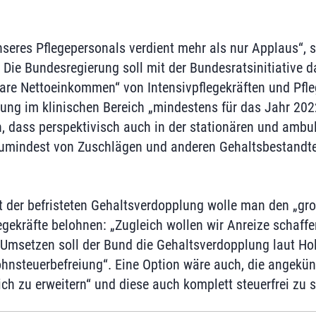
nseres Pflegepersonals verdient mehr als nur Applaus“, 
 Die Bundesregierung soll mit der Bundesratsinitiative d
are Nettoeinkommen“ von Intensivpflegekräften und Pfle
tung im klinischen Bereich „mindestens für das Jahr 202
, dass perspektivisch auch in der stationären und ambu
umindest von Zuschlägen und anderen Gehaltsbestandteil
t der befristeten Gehaltsverdopplung wolle man den „gro
egekräfte belohnen: „Zugleich wollen wir Anreize schaffen
.“ Umsetzen soll der Bund die Gehaltsverdopplung laut Ho
 Lohnsteuerbefreiung“. Eine Option wäre auch, die angekü
h zu erweitern“ und diese auch komplett steuerfrei zu s