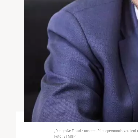
„Der große Einsatz unseres Pflegepersonals verdient 
Foto: STMGP