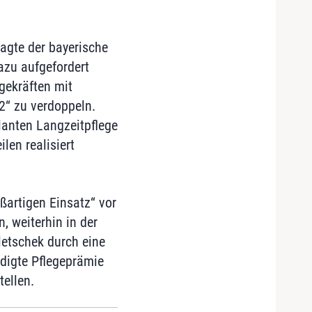
sagte der bayerische
azu aufgefordert
gekräften mit
2“ zu verdoppeln.
lanten Langzeitpflege
en realisiert
ßartigen Einsatz“ vor
, weiterhin in der
letschek durch eine
ndigte Pflegeprämie
tellen.