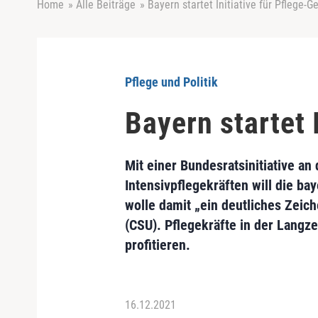
Home
»
Alle Beiträge
»
Bayern startet Initiative für Pflege-
Pflege und Politik
Bayern startet 
Mit einer Bundesratsinitiative an
Intensivpflegekräften will die 
wolle damit „ein deutliches Zeic
(CSU). Pflegekräfte in der Langz
profitieren.
16.12.2021