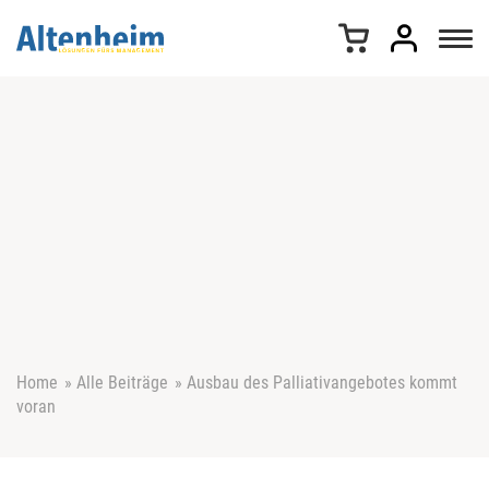
Z
u
m
I
n
h
a
l
t
s
p
r
i
n
g
e
Home
»
Alle Beiträge
»
Ausbau des Palliativangebotes kommt
n
voran