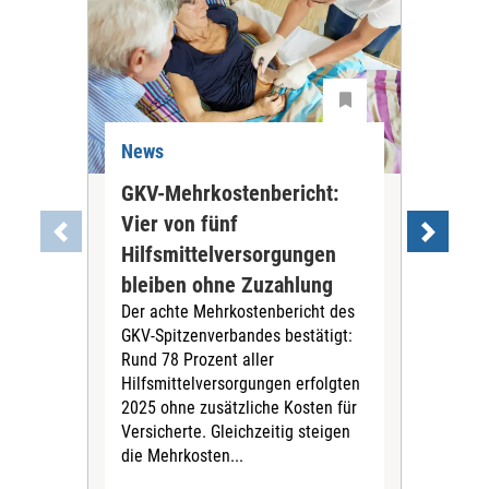
News
Ne
GKV-Mehrkostenbericht:
Pil
Vier von fünf
Imp
Hilfsmittelversorgungen
Ste
Die
bleiben ohne Zuzahlung
und 
Der achte Mehrkostenbericht des
Bra
GKV-Spitzenverbandes bestätigt:
zwei
Rund 78 Prozent aller
amb
Hilfsmittelversorgungen erfolgten
Pfl
2025 ohne zusätzliche Kosten für
Ehre
Versicherte. Gleichzeitig steigen
die Mehrkosten...