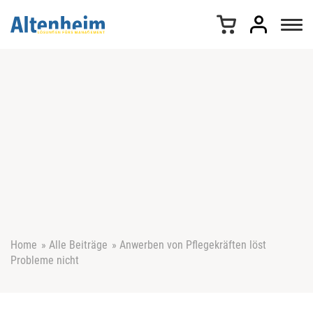
Z
u
m
I
n
h
a
l
t
s
p
r
i
n
g
e
Home
»
Alle Beiträge
»
Anwerben von Pflegekräften löst
n
Probleme nicht