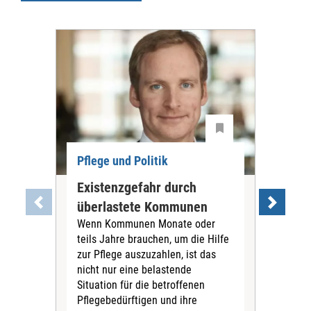
Pflege und Politik
Existenzgefahr durch
Dis
überlastete Kommunen
Ch
Wenn Kommunen Monate oder
Die
teils Jahre brauchen, um die Hilfe
Lau
zur Pflege auszuzahlen, ist das
Hau
nicht nur eine belastende
Bene
Situation für die betroffenen
Reg
Pflegebedürftigen und ihre
führ