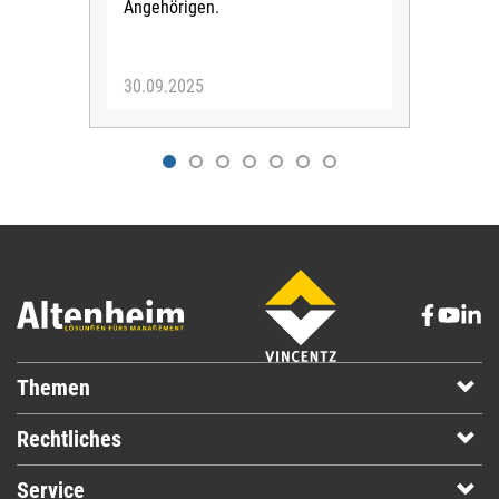
Angehörigen.
Klar
der 
30.09.2025
19.
Themen
Rechtliches
Service