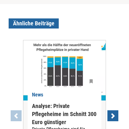
Ähnliche Beiträge
News
Ne
Analyse: Private
Pfl
Pflegeheime im Schnitt 300
Eig
Euro günstiger
Fin