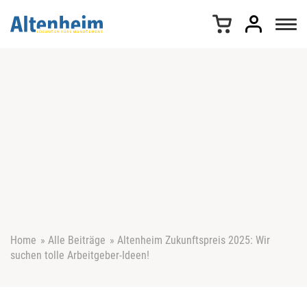
Z
u
m
I
n
h
a
l
t
s
p
r
i
n
g
e
Home
»
Alle Beiträge
»
Altenheim Zukunftspreis 2025: Wir
n
suchen tolle Arbeitgeber-Ideen!