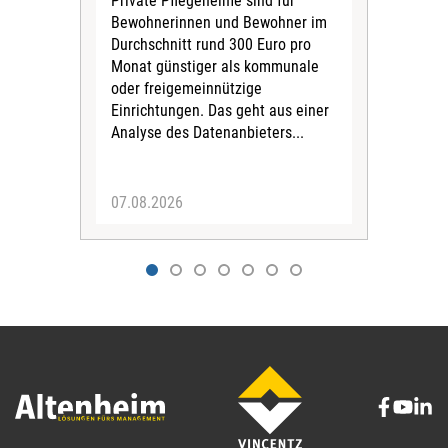
Private Pflegeheime sind für
Der
Bewohnerinnen und Bewohner im
Ges
Durchschnitt rund 300 Euro pro
War
Monat günstiger als kommunale
part
oder freigemeinnützige
Wide
Einrichtungen. Das geht aus einer
und 
Analyse des Datenanbieters...
höh
eine
07.08.2026
07.