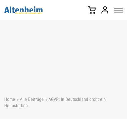
Z
u
m
I
n
h
a
l
t
s
p
r
i
n
g
e
Home
»
Alle Beiträge
»
AGVP: In Deutschland droht ein
n
Heimsterben