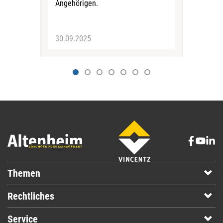
Angehörigen.
Klar
der 
30.09.2025
19.
Themen
Rechtliches
Service