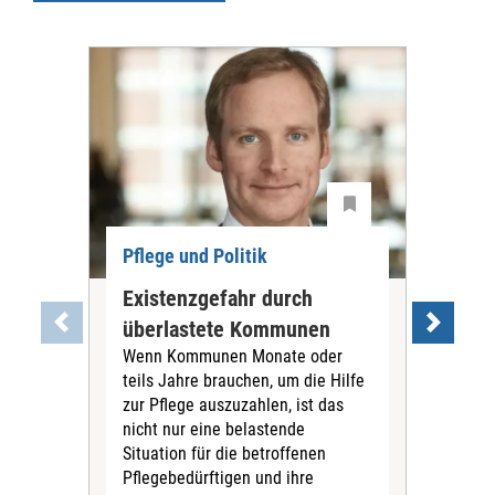
Pflege und Politik
Existenzgefahr durch
Dis
überlastete Kommunen
Ch
Wenn Kommunen Monate oder
Die
teils Jahre brauchen, um die Hilfe
Lau
zur Pflege auszuzahlen, ist das
Hau
nicht nur eine belastende
Bene
Situation für die betroffenen
Reg
Pflegebedürftigen und ihre
führ