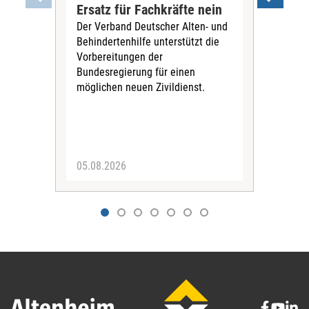
Ersatz für Fachkräfte nein
VS
Der Verband Deutscher Alten- und
Der
Behindertenhilfe unterstützt die
verö
Vorbereitungen der
Nach
Bundesregierung für einen
posi
möglichen neuen Zivildienst.
Bla
Sozi
05.08.2026
05.