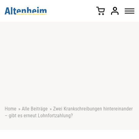
Z
u
m
I
n
h
a
l
t
s
p
r
i
n
g
e
Home
»
Alle Beiträge
»
Zwei Krankschreibungen hintereinander
n
– gibt es erneut Lohnfortzahlung?