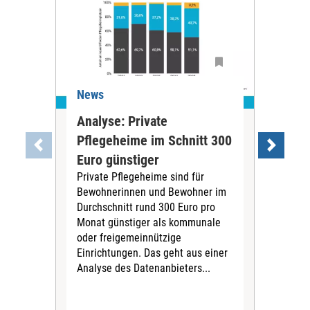
News
Ne
Analyse: Private
Pfl
Pflegeheime im Schnitt 300
Eig
Euro günstiger
Fin
Private Pflegeheime sind für
Der
Bewohnerinnen und Bewohner im
Ges
Durchschnitt rund 300 Euro pro
War
Monat günstiger als kommunale
part
oder freigemeinnützige
Wide
Einrichtungen. Das geht aus einer
und 
Analyse des Datenanbieters...
höh
eine