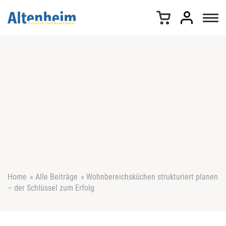
Z
u
m
I
n
h
a
l
t
s
p
r
i
n
g
e
Home
»
Alle Beiträge
»
Wohnbereichsküchen strukturiert planen
n
– der Schlüssel zum Erfolg