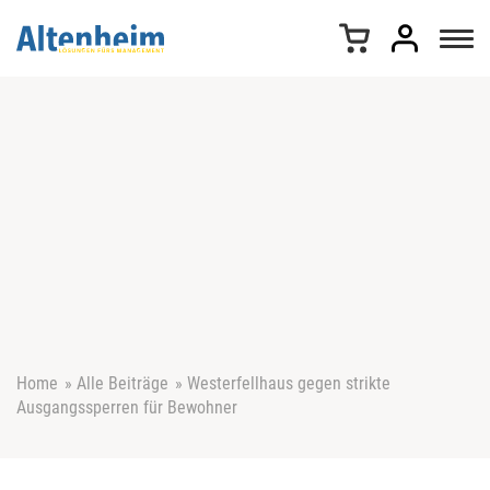
Z
u
m
I
n
h
a
l
t
s
p
r
i
n
g
e
Home
»
Alle Beiträge
»
Westerfellhaus gegen strikte
n
Ausgangssperren für Bewohner