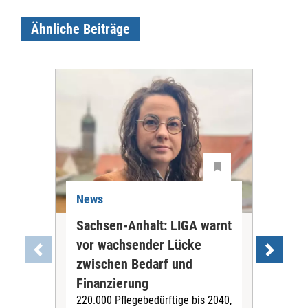
Ähnliche Beiträge
News
Ne
Sachsen-Anhalt: LIGA warnt
Bun
vor wachsender Lücke
Bov
zwischen Bedarf und
Ha
Bun
Finanzierung
Bov
220.000 Pflegebedürftige bis 2040,