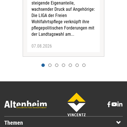
Hau
steigende Eigenanteile,
krit
wachsender Druck auf Angehörige:
Länd
Die LIGA der Freien
Hint
Wohlfahrtspflege verknüpft ihre
das
pflegepolitischen Forderungen mit
der Landtagswahl am...
07.08.2026
07.
Themen