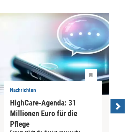
Nachrichten
N
HighCare-Agenda: 31
H
Millionen Euro für die
K
Pflege