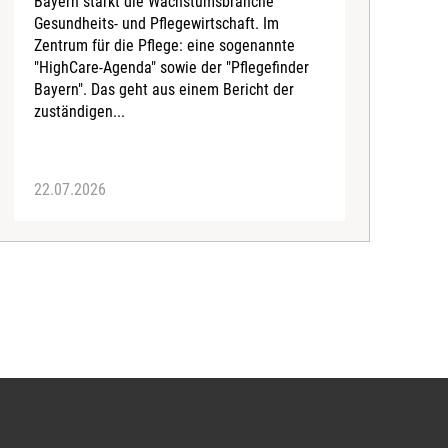
Bayern stärkt die Wachstumsbranche
Gesundheits- und Pflegewirtschaft. Im
C
Zentrum für die Pflege: eine sogenannte
V
"HighCare-Agenda" sowie der "Pflegefinder
P
Bayern". Das geht aus einem Bericht der
s
zuständigen...
o
22.07.2026
2