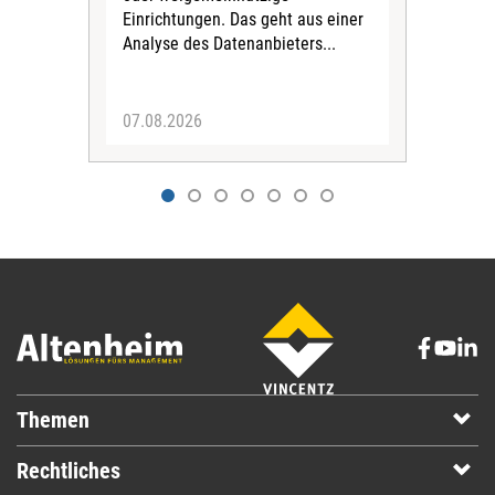
Einrichtungen. Das geht aus einer
und 
Analyse des Datenanbieters...
höh
eine
07.08.2026
07.
Themen
Rechtliches