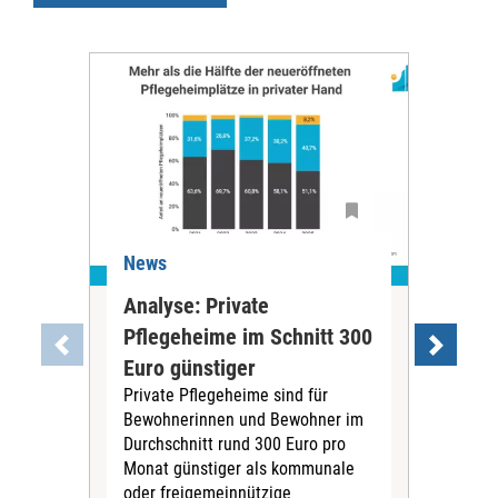
News
Ne
Analyse: Private
Pfl
Pflegeheime im Schnitt 300
Eig
Euro günstiger
Fin
Private Pflegeheime sind für
Der
Bewohnerinnen und Bewohner im
Ges
Durchschnitt rund 300 Euro pro
War
Monat günstiger als kommunale
part
oder freigemeinnützige
Wide