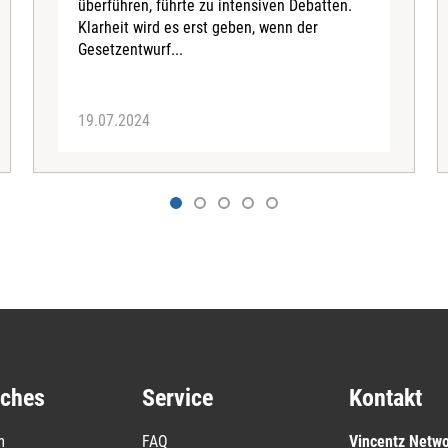
überführen, führte zu intensiven Debatten.
Klarheit wird es erst geben, wenn der
Gesetzentwurf...
19.07.2024
iches
Service
Kontakt
m
FAQ
Vincentz Netw