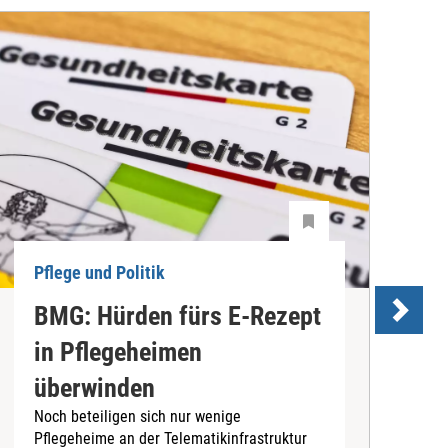
Pflege und Politik
P
BMG: Hürden fürs E-Rezept
P
in Pflegeheimen
überwinden
Noch beteiligen sich nur wenige
D
Pflegeheime an der Telematikinfrastruktur
P