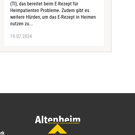
(TI), das bereitet beim E-Rezept für
v
Heimpatienten Probleme. Zudem gibt es
d
weitere Hürden, um das E-Rezept in Heimen
D
nutzen zu...
19.07.2024
0
ork