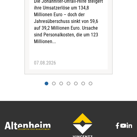
Die Johanniter-Unfall-Hilfe steigert
Fin
ihre Umsatzerlöse um 134,8
220.
Millionen Euro – doch der
stei
Jahresüberschuss sinkt von 59,6
wac
auf 39,2 Millionen Euro. Ursache
Die 
sind Personalkosten, die um 123
Wohl
Millionen...
pfle
der
07.08.2026
07.