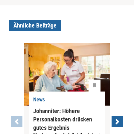
Ähnliche Beiträge
News
Ne
Johanniter: Höhere
Sac
Personalkosten drücken
vo
gutes Ergebnis
zwi