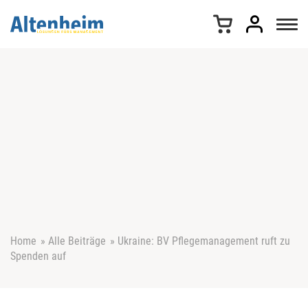
Z
u
m
I
n
h
a
l
t
s
p
r
i
n
g
e
Home
»
Alle Beiträge
»
Ukraine: BV Pflegemanagement ruft zu
n
Spenden auf