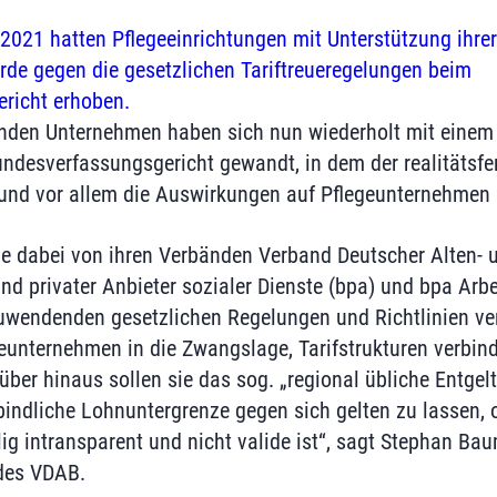
021 hatten Pflegeeinrichtungen mit Unterstützung ihre
de gegen die gesetzlichen Tariftreueregelungen beim
richt erhoben.
nden Unternehmen haben sich nun wiederholt mit einem
undesverfassungsgericht gewandt, in dem der realitätsf
nd vor allem die Auswirkungen auf Pflegeunternehmen 
ie dabei von ihren Verbänden Verband Deutscher Alten- 
d privater Anbieter sozialer Dienste (bpa) und bpa Arb
zuwendenden gesetzlichen Regelungen und Richtlinien ver
eunternehmen in die Zwangslage, Tarifstrukturen verbin
über hinaus sollen sie das sog. „regional übliche Entgel
indliche Lohnuntergrenze gegen sich gelten zu lassen,
ig intransparent und nicht valide ist“, sagt Stephan Ba
des VDAB.