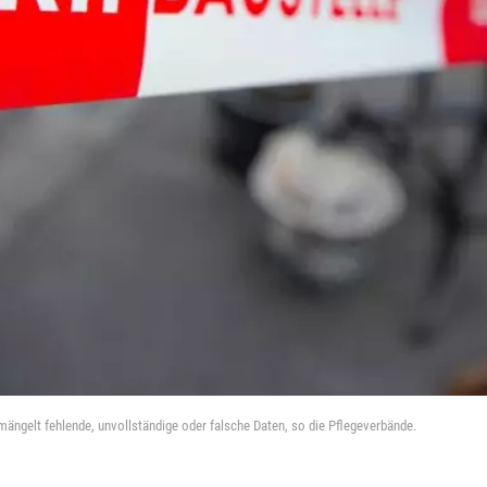
ängelt fehlende, unvollständige oder falsche Daten, so die Pflegeverbände.