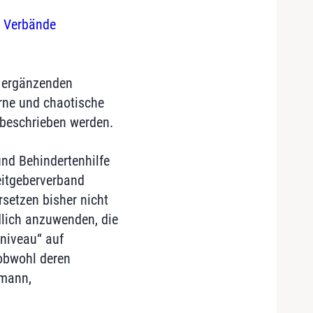
r Verbände
 ergänzenden
erne und chaotische
beschrieben werden.
und Behindertenhilfe
eitgeberverband
setzen bisher nicht
dlich anzuwenden, die
tniveau“ auf
 obwohl deren
umann,