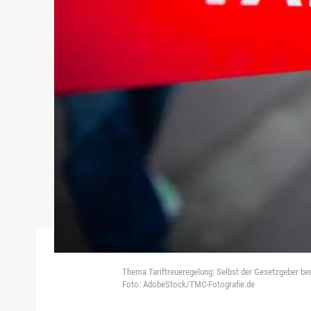
Thema Tariftreueregelung: Selbst der Gesetzgeber bem
Foto: AdobeStock/TMC-Fotografie.de