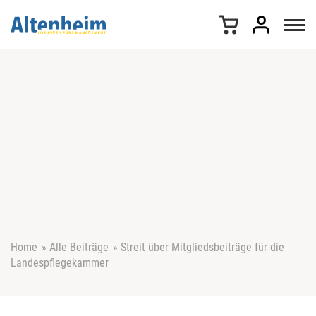
Z
u
m
I
n
h
a
l
t
s
p
r
i
n
g
e
Home
»
Alle Beiträge
»
Streit über Mitgliedsbeiträge für die
n
Landespflegekammer