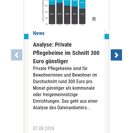
News
Ne
Analyse: Private
Pfl
Pflegeheime im Schnitt 300
Eig
Euro günstiger
Fin
Private Pflegeheime sind für
Der
Bewohnerinnen und Bewohner im
Ges
Durchschnitt rund 300 Euro pro
War
Monat günstiger als kommunale
part
oder freigemeinnützige
Wide
Einrichtungen. Das geht aus einer
und 
Analyse des Datenanbieters...
höh
eine
07.08.2026
07.