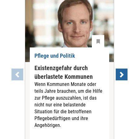
Pflege und Politik
Existenzgefahr durch
Dis
überlastete Kommunen
Ch
Wenn Kommunen Monate oder
Die
teils Jahre brauchen, um die Hilfe
Lau
zur Pflege auszuzahlen, ist das
Hau
nicht nur eine belastende
Bene
Situation für die betroffenen
Reg
Pflegebedürftigen und ihre
führ
Angehörigen.
Klar
der 