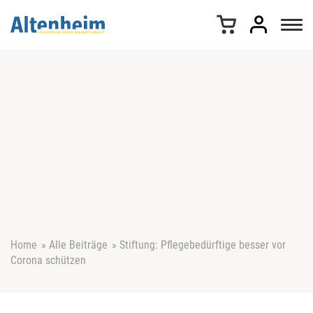
Z
u
m
I
n
h
a
l
t
s
p
r
i
n
g
e
Home
»
Alle Beiträge
»
Stiftung: Pflegebedürftige besser vor
n
Corona schützen