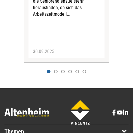
die Seniorendienstleisterin
in B
herausfinden, ob sich das
der
Arbeitszeitmodell...
30.09.2025
25.
Themen