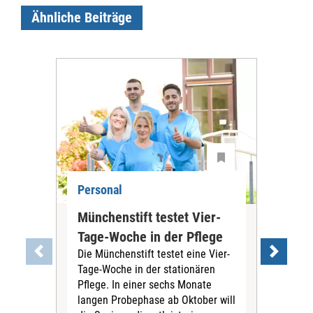
Ähnliche Beiträge
Personal
Per
Münchenstift testet Vier-
Ber
Tage-Woche in der Pflege
Pfl
Die Münchenstift testet eine Vier-
Bay
Tage-Woche in der stationären
Ab 1
Pflege. In einer sechs Monate
ber
langen Probephase ab Oktober will
aus