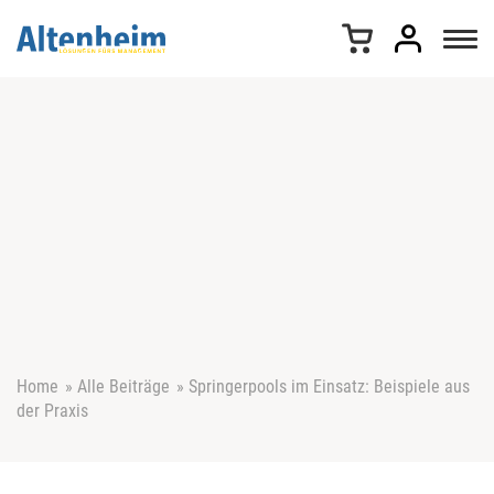
Z
u
m
I
n
h
a
l
t
s
p
r
i
n
g
e
Home
»
Alle Beiträge
»
Springerpools im Einsatz: Beispiele aus
n
der Praxis