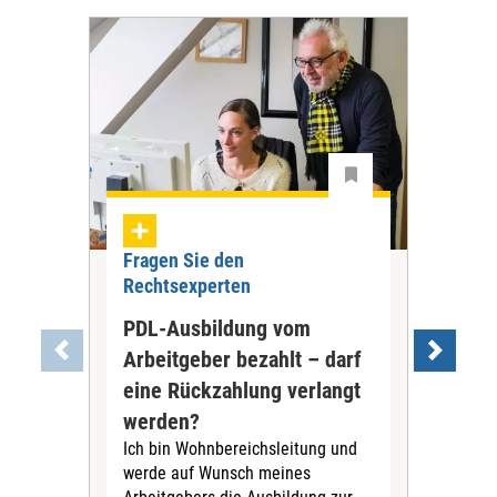
Fragen Sie den
Fra
Rechtsexperten
Rec
PDL-Ausbildung vom
Ne
Arbeitgeber bezahlt – darf
(Pe
eine Rückzahlung verlangt
Ges
werden?
Um
Ich bin Wohnbereichsleitung und
In u
werde auf Wunsch meines
viel