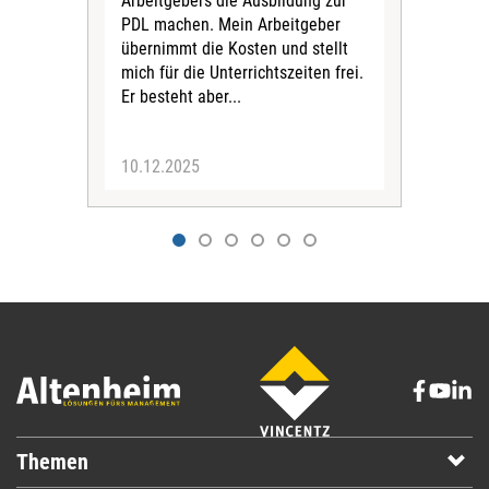
Arbeitgebers die Ausbildung zur
aus
PDL machen. Mein Arbeitgeber
Gesc
übernimmt die Kosten und stellt
dass
mich für die Unterrichtszeiten frei.
Per
Er besteht aber...
ums
gesa
10.12.2025
03.
Themen