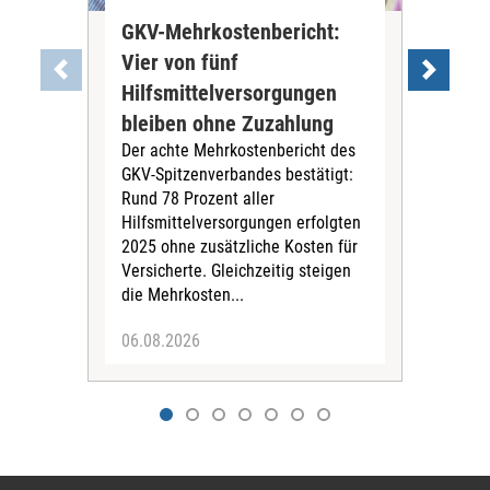
GKV-Mehrkostenbericht:
Pil
Vier von fünf
Imp
Hilfsmittelversorgungen
Ste
Die
bleiben ohne Zuzahlung
und 
Der achte Mehrkostenbericht des
Bra
GKV-Spitzenverbandes bestätigt:
zwei
Rund 78 Prozent aller
amb
Hilfsmittelversorgungen erfolgten
Pfl
2025 ohne zusätzliche Kosten für
Ehre
Versicherte. Gleichzeitig steigen
die Mehrkosten...
06.08.2026
06.