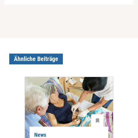
Ähnliche Beiträge
News
Ne