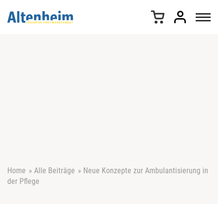
Z
u
m
I
n
h
a
l
t
s
p
r
i
n
g
e
Home
»
Alle Beiträge
»
Neue Konzepte zur Ambulantisierung in
n
der Pflege