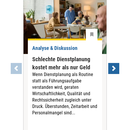
Analyse & Diskussion
Ana
Schlechte Dienstplanung
Tar
kostet mehr als nur Geld
war
Wenn Dienstplanung als Routine
PN
statt als Führungsaufgabe
Die
verstanden wird, geraten
Tari
Wirtschaftlichkeit, Qualität und
Pfl
Rechtssicherheit zugleich unter
für 
Druck. Überstunden, Zeitarbeit und
Vors
Personalmangel sind...
Stif
fina
Sich