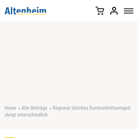
Z
u
m
I
n
h
a
l
t
s
p
r
i
n
g
e
Home
»
Alle Beiträge
»
Regional übliches Durchschnittsentgelt
n
steigt unterschiedlich