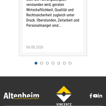
Die
verstanden wird, geraten
Tari
Wirtschaftlichkeit, Qualität und
Pfl
Rechtssicherheit zugleich unter
für 
Druck. Überstunden, Zeitarbeit und
Vors
Personalmangel sind...
Stif
fina
Sich
06.08.2026
04.