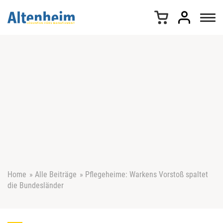
Z
u
m
I
n
h
a
l
t
s
p
r
i
n
g
e
Home
»
Alle Beiträge
»
Pflegeheime: Warkens Vorstoß spaltet
n
die Bundesländer