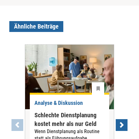
Ähnliche Beiträge
Analyse & Diskussion
Ana
Schlechte Dienstplanung
Tar
kostet mehr als nur Geld
war
Wenn Dienstplanung als Routine
PN
statt als Führungsaufgabe