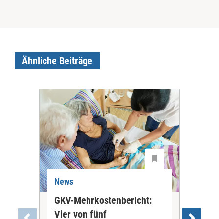
Ähnliche Beiträge
News
Ne
GKV-Mehrkostenbericht:
Pil
Vier von fünf
Imp