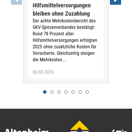
Hilfsmittelversorgungen
Ste
Die
bleiben ohne Zuzahlung
und 
Der achte Mehrkostenbericht des
Bra
GKV-Spitzenverbandes bestätigt:
zwei
Rund 78 Prozent aller
amb
Hilfsmittelversorgungen erfolgten
Pfl
2025 ohne zusätzliche Kosten für
Ehre
Versicherte. Gleichzeitig steigen
die Mehrkosten...
06.08.2026
06.