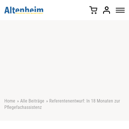
Z
u
m
I
n
h
a
l
t
s
p
r
i
n
g
e
Home
»
Alle Beiträge
»
Referentenentwurf: In 18 Monaten zur
n
Pflegefachassistenz