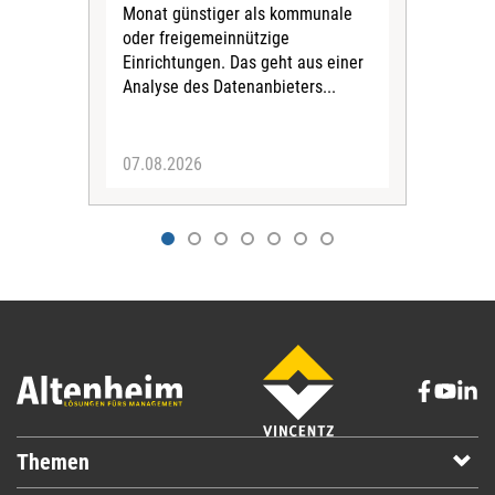
Monat günstiger als kommunale
part
oder freigemeinnützige
Wide
Einrichtungen. Das geht aus einer
und 
Analyse des Datenanbieters...
höh
eine
07.08.2026
07.
Themen