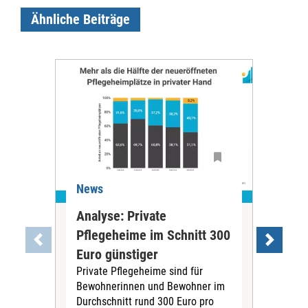
Ähnliche Beiträge
News
Ne
Analyse: Private
Pfl
Pflegeheime im Schnitt 300
Eig
Euro günstiger
Fin
Private Pflegeheime sind für
Der
Bewohnerinnen und Bewohner im
Ges
Durchschnitt rund 300 Euro pro
War