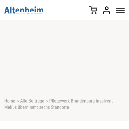
Z
u
m
I
n
h
a
l
t
s
p
r
i
n
g
e
Home
»
Alle Beiträge
»
Pflegewerk Brandenburg insolvent –
n
Melius übernimmt sechs Standorte