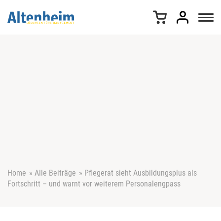
Z
u
m
I
n
h
a
l
t
s
p
r
i
n
g
e
Home
»
Alle Beiträge
»
Pflegerat sieht Ausbildungsplus als
n
Fortschritt – und warnt vor weiterem Personalengpass