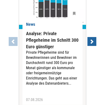
News
Ne
Analyse: Private
Pfl
Pflegeheime im Schnitt 300
Eig
Euro günstiger
Fin
Private Pflegeheime sind für
Der
Bewohnerinnen und Bewohner im
Ges
Durchschnitt rund 300 Euro pro
War
Monat günstiger als kommunale
part
oder freigemeinnützige
Wide
Einrichtungen. Das geht aus einer
und 
Analyse des Datenanbieters...
höh
eine
07.08.2026
07.