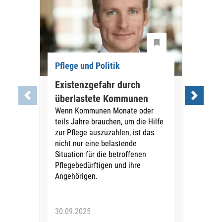
Pflege und Politik
Existenzgefahr durch
Dis
überlastete Kommunen
Ch
Wenn Kommunen Monate oder
Die
teils Jahre brauchen, um die Hilfe
Lau
zur Pflege auszuzahlen, ist das
Hau
nicht nur eine belastende
Bene
Situation für die betroffenen
Reg
Pflegebedürftigen und ihre
führ
Angehörigen.
Klar
der 
30.09.2025
19.