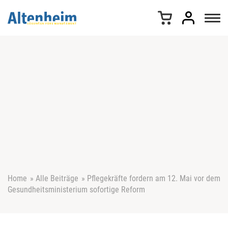
Z
u
m
I
n
h
a
l
t
s
p
r
i
n
g
e
Home
»
Alle Beiträge
»
Pflegekräfte fordern am 12. Mai vor dem
n
Gesundheitsministerium sofortige Reform