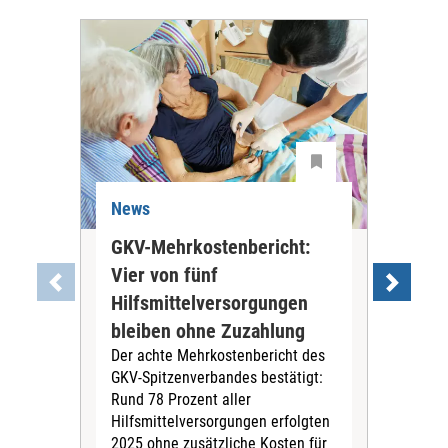
News
Ne
GKV-Mehrkostenbericht:
Pil
Vier von fünf
Imp
Hilfsmittelversorgungen
Ste
Die
bleiben ohne Zuzahlung
und 
Der achte Mehrkostenbericht des
Bra
GKV-Spitzenverbandes bestätigt:
zwei
Rund 78 Prozent aller
amb
Hilfsmittelversorgungen erfolgten
Pfl
2025 ohne zusätzliche Kosten für