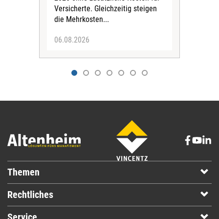
Ehre
Versicherte. Gleichzeitig steigen
die Mehrkosten...
06.08.2026
06.
Themen
Rechtliches
Service