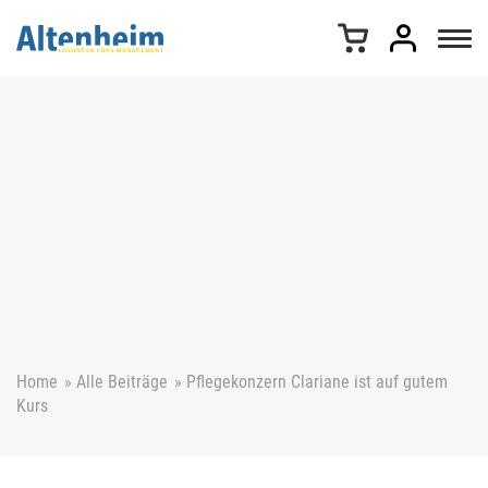
Z
u
m
I
n
h
a
l
t
s
p
r
i
n
g
e
Home
»
Alle Beiträge
»
Pflegekonzern Clariane ist auf gutem
n
Kurs