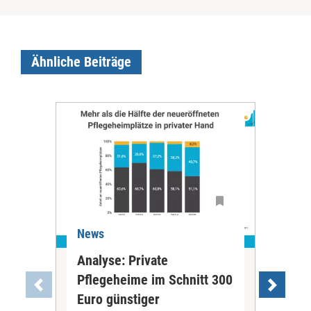
Ähnliche Beiträge
News
Ne
Analyse: Private
Pfl
Pflegeheime im Schnitt 300
Eig
Euro günstiger
Fin