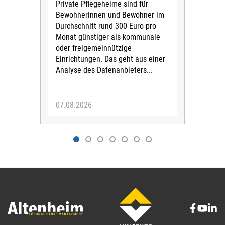
Private Pflegeheime sind für
Der
Bewohnerinnen und Bewohner im
Ges
Durchschnitt rund 300 Euro pro
War
Monat günstiger als kommunale
part
oder freigemeinnützige
Wide
Einrichtungen. Das geht aus einer
und 
Analyse des Datenanbieters...
höh
eine
07.08.2026
07.