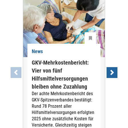
News
Ne
GKV-Mehrkostenbericht:
Pil
Vier von fünf
Imp
Hilfsmittelversorgungen
Ste
Die
bleiben ohne Zuzahlung
und 
Der achte Mehrkostenbericht des
Bra
GKV-Spitzenverbandes bestätigt:
zwei
Rund 78 Prozent aller
amb
Hilfsmittelversorgungen erfolgten
Pfl
2025 ohne zusätzliche Kosten für
Ehre
Versicherte. Gleichzeitig steigen