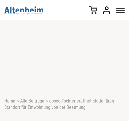
Z
u
m
I
n
h
a
l
t
s
p
r
i
n
g
e
Home
»
Alle Beiträge
»
opseo-Tochter eröffnet stationären
n
Standort für Entwöhnung von der Beatmung