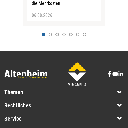
die Mehrkosten...
06.08.2026
06.
Themen
Rechtliches
Service