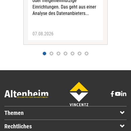
oder freigemeinnützige
Wide
Einrichtungen. Das geht aus einer
und 
Analyse des Datenanbieters...
höh
eine
07.08.2026
07.
Themen
Rechtliches