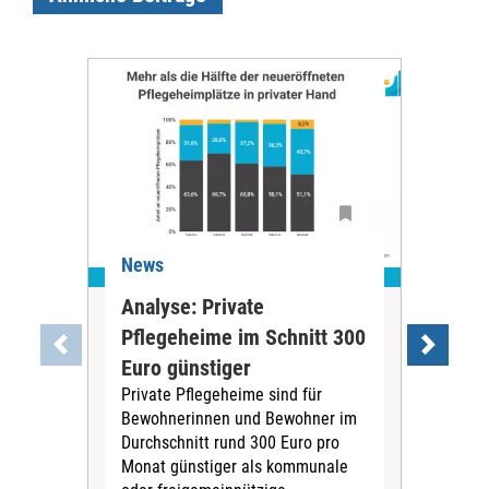
News
Ne
Analyse: Private
Pfl
Pflegeheime im Schnitt 300
Eig
Euro günstiger
Fin
Private Pflegeheime sind für
Der
Bewohnerinnen und Bewohner im
Ges
Durchschnitt rund 300 Euro pro
War
Monat günstiger als kommunale
part