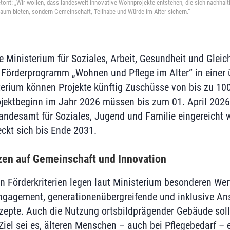
tont: „Wir wollen, dass landesweit innovative Wohnprojekte entstehen, die sich nachhalti
nraum bieten, sondern Gemeinschaft, Teilhabe und Würde im Alter sichern.“
 Ministerium für Soziales, Arbeit, Gesundheit und Gleic
Förderprogramm „Wohnen und Pflege im Alter“ in einer 
erium können Projekte künftig Zuschüsse von bis zu 100
ojektbeginn im Jahr 2026 müssen bis zum 01. April 202
ndesamt für Soziales, Jugend und Familie eingereicht 
eckt sich bis Ende 2031.
zen auf Gemeinschaft und Innovation
en Förderkriterien legen laut Ministerium besonderen Wer
ngagement, generationenübergreifende und inklusive An
zepte. Auch die Nutzung ortsbildprägender Gebäude soll 
 Ziel sei es, älteren Menschen – auch bei Pflegebedarf –