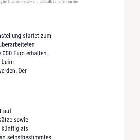
g im Quartier verankern. Deshalb schaffen wir die
hstellung startet zum
überarbeiteten
.000 Euro erhalten.
6 beim
werden. Der
t auf
sätze sowie
künftig als
 ein selbstbestimmtes