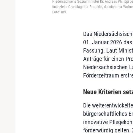
Niedersachsens Sozialminister Dr. Andreas Philippi be
finanzielle Grundlage für Projekte, die nicht nur Woh
Foto: ms
Das Niedersächsische
01. Januar 2026 das 
Fassung. Laut Minist
Anträge für einen Pr
Niedersächsischen La
Förderzeitraum erstr
Neue Kriterien set
Die weiterentwickelt
bürgerschaftliches E
innovative Pflegekon
förderwürdig gelten.