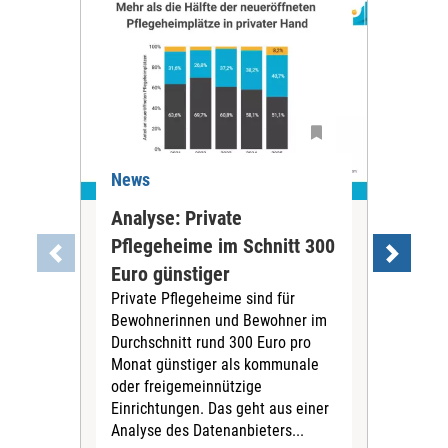
News
Ne
Analyse: Private
Pfl
Pflegeheime im Schnitt 300
Eig
Euro günstiger
Fin
Private Pflegeheime sind für
Der
Bewohnerinnen und Bewohner im
Ges
Durchschnitt rund 300 Euro pro
War
Monat günstiger als kommunale
part
oder freigemeinnützige
Wide
Einrichtungen. Das geht aus einer
und 
Analyse des Datenanbieters...
höh