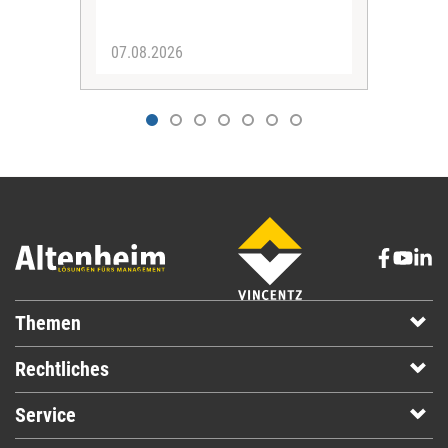
eine
07.08.2026
07.
Themen
Rechtliches
Service