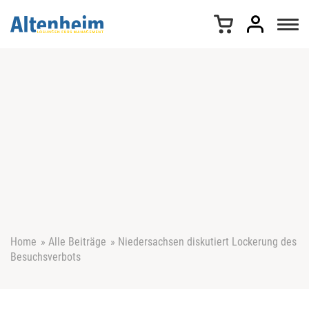
Z
u
m
I
n
h
a
l
t
s
p
r
i
n
g
e
Home
»
Alle Beiträge
»
Niedersachsen diskutiert Lockerung des
n
Besuchsverbots