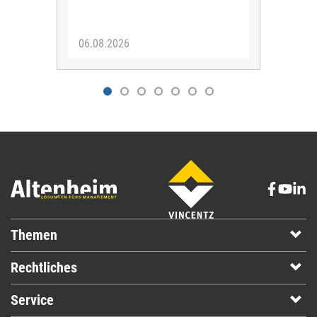
des 
06.08.2026
29.
Themen
Rechtliches
Service