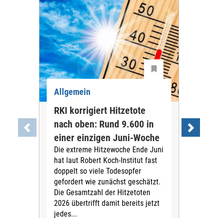
Allgemein
All
RKI korrigiert Hitzetote
Gel
nach oben: Rund 9.600 in
Pfl
einer einzigen Juni-Woche
we
Die extreme Hitzewoche Ende Juni
Ins
hat laut Robert Koch-Institut fast
Der 
doppelt so viele Todesopfer
Che
gefordert wie zunächst geschätzt.
Gese
Die Gesamtzahl der Hitzetoten
Chem
2026 übertrifft damit bereits jetzt
5.60
jedes...
K. (