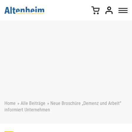
Z
u
m
I
n
h
a
l
t
s
p
r
i
n
g
e
Home
»
Alle Beiträge
»
Neue Broschüre „Demenz und Arbeit“
n
informiert Unternehmen