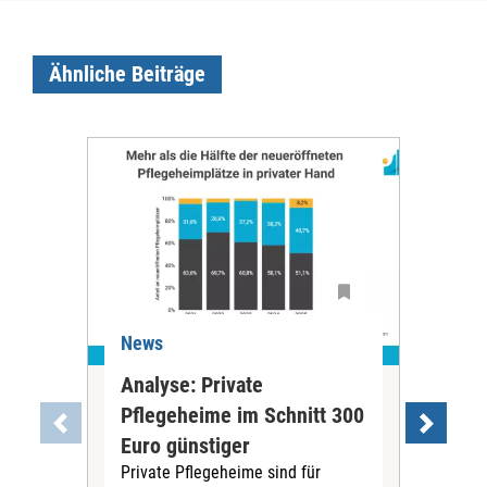
Ähnliche Beiträge
News
Ne
Analyse: Private
Pfl
Pflegeheime im Schnitt 300
Eig
Euro günstiger
Fin
Private Pflegeheime sind für
Der