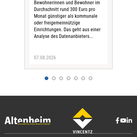
Bewohnerinnen und Bewohner im
Ges
Durchschnitt rund 300 Euro pro
War
Monat günstiger als kommunale
part
oder freigemeinnützige
Wide
Einrichtungen. Das geht aus einer
und 
Analyse des Datenanbieters...
höh
eine
07.08.2026
07.