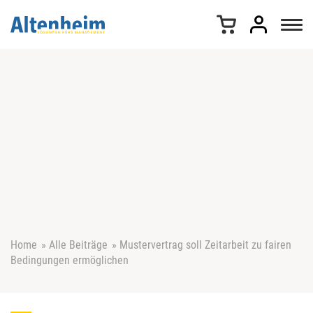
Z
u
m
I
n
h
a
l
t
s
p
r
i
n
g
e
Home
»
Alle Beiträge
»
Mustervertrag soll Zeitarbeit zu fairen
n
Bedingungen ermöglichen