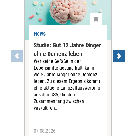
News
Ne
Studie: Gut 12 Jahre länger
Joh
ohne Demenz leben
Per
Wer seine Gefäße in der
gut
Lebensmitte gesund hält, kann
Die 
viele Jahre länger ohne Demenz
ihr
leben. Zu diesem Ergebnis kommt
Mill
eine aktuelle Langzeitauswertung
Jah
aus den USA, die den
auf 
Zusammenhang zwischen
sin
vaskulären...
Mill
07.08.2026
07.