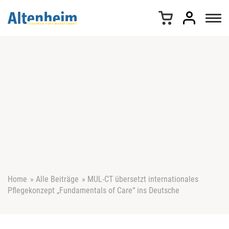
Z
u
m
I
n
h
a
l
t
s
p
r
i
n
g
e
Home
»
Alle Beiträge
»
MUL-CT übersetzt internationales
n
Pflegekonzept „Fundamentals of Care“ ins Deutsche