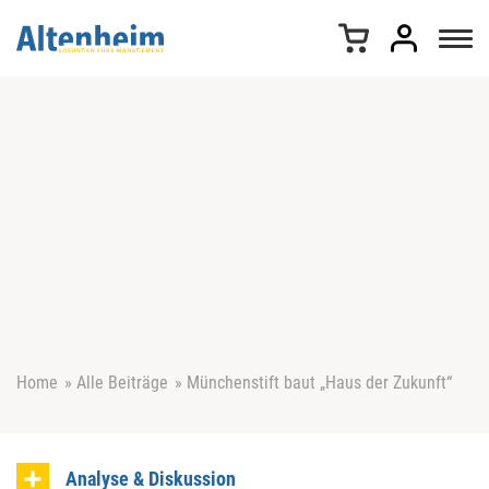
Z
u
m
I
n
h
a
l
t
s
p
r
i
n
g
e
Home
»
Alle Beiträge
»
Münchenstift baut „Haus der Zukunft“
n
Analyse & Diskussion