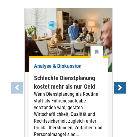
Analyse & Diskussion
Ana
Schlechte Dienstplanung
Tar
kostet mehr als nur Geld
war
Wenn Dienstplanung als Routine
PN
statt als Führungsaufgabe
Die
verstanden wird, geraten
Tari
Wirtschaftlichkeit, Qualität und
Pfl
Rechtssicherheit zugleich unter
für 
Druck. Überstunden, Zeitarbeit und
Vors
Personalmangel sind...
Stif