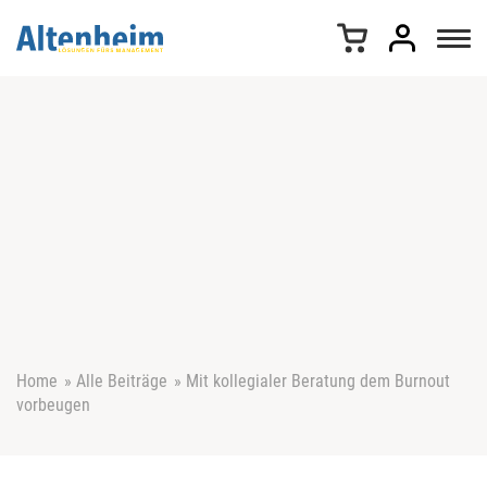
Z
u
m
I
n
h
a
l
t
s
p
r
i
n
g
e
Home
»
Alle Beiträge
»
Mit kollegialer Beratung dem Burnout
n
vorbeugen