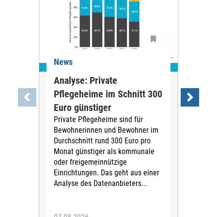
News
Ne
Analyse: Private
Pfl
Pflegeheime im Schnitt 300
Eig
Euro günstiger
Fin
Private Pflegeheime sind für
Der
Bewohnerinnen und Bewohner im
Ges
Durchschnitt rund 300 Euro pro
War
Monat günstiger als kommunale
part
oder freigemeinnützige
Wide
Einrichtungen. Das geht aus einer
und 
Analyse des Datenanbieters...
höh
eine