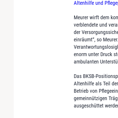
Altenhilfe und Pflegep
Meurer wirft dem kom
verblendete und vera
der Versorgungssicher
einräumt“, so Meurer.
Verantwortungslosigk
enorm unter Druck st
ambulanten Unterstüt
Das BKSB-Positionspa
Altenhilfe als Teil d
Betrieb von Pflegeei
gemeinnützigen Träge
ausgeschüttet werde