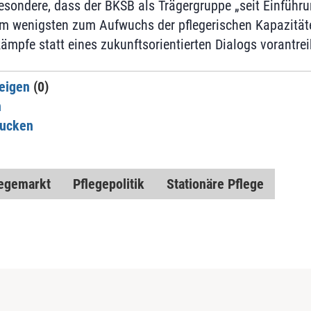
besondere, dass der BKSB als Trägergruppe „seit Einführu
am wenigsten zum Aufwuchs der pflegerischen Kapazität
ämpfe statt eines zukunftsorientierten Dialogs vorantrei
eigen
(0)
n
rucken
legemarkt
Pflegepolitik
Stationäre Pflege