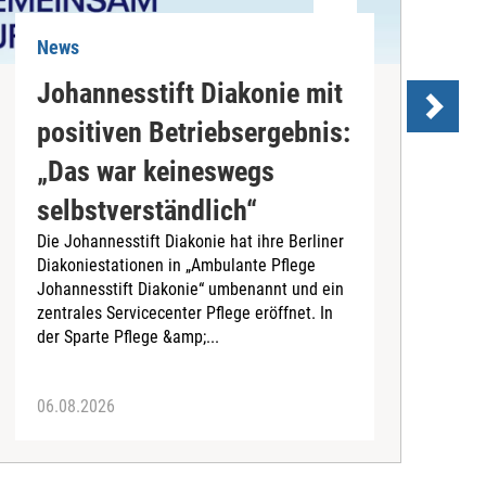
News
N
Johannesstift Diakonie mit
positiven Betriebsergebnis:
s
„Das war keineswegs
D
selbstverständlich“
d
Die Johannesstift Diakonie hat ihre Berliner
(
Diakoniestationen in „Ambulante Pflege
A
Johannesstift Diakonie“ umbenannt und ein
d
zentrales Servicecenter Pflege eröffnet. In
A
der Sparte Pflege &amp;...
06.08.2026
0