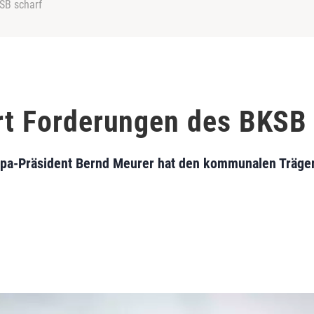
SB scharf
ert Forderungen des BKSB
bpa-Präsident Bernd Meurer hat den kommunalen Träge