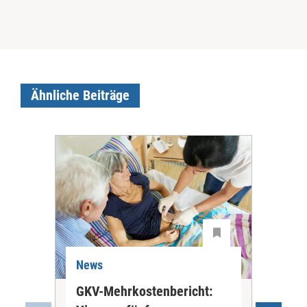
Ähnliche Beiträge
News
Ne
GKV-Mehrkostenbericht:
Pil