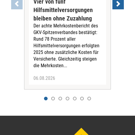
Vier von fünf
Imp
Hilfsmittelversorgungen
Ste
Die
bleiben ohne Zuzahlung
und 
Der achte Mehrkostenbericht des
Bra
GKV-Spitzenverbandes bestätigt:
zwei
Rund 78 Prozent aller
amb
Hilfsmittelversorgungen erfolgten
Pfl
2025 ohne zusätzliche Kosten für
Ehre
Versicherte. Gleichzeitig steigen
die Mehrkosten...
06.08.2026
06.