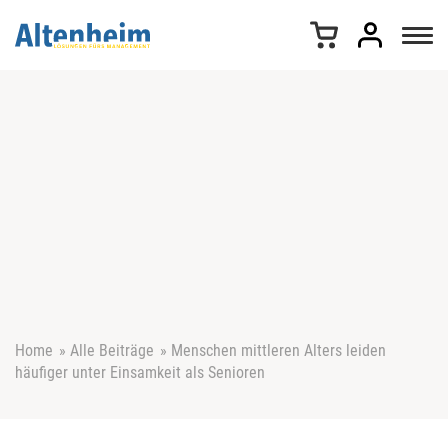
Z
u
m
I
n
h
a
l
t
s
p
r
i
n
g
e
Home
»
Alle Beiträge
»
Menschen mittleren Alters leiden
n
häufiger unter Einsamkeit als Senioren