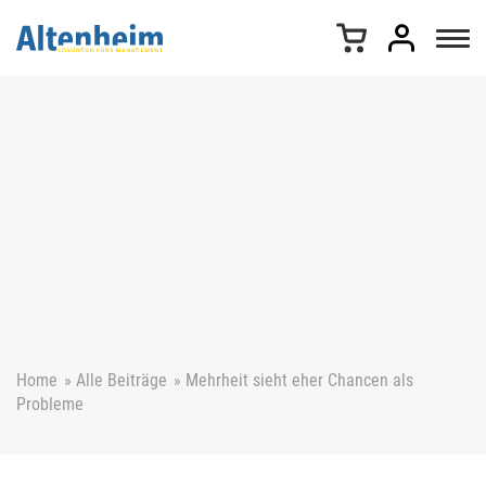
Z
u
m
I
n
h
a
l
t
s
p
r
i
n
g
e
Home
»
Alle Beiträge
»
Mehrheit sieht eher Chancen als
n
Probleme