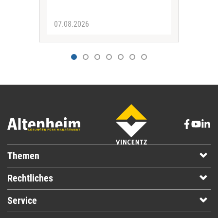
eine
07.08.2026
07.
Themen
Rechtliches
Service