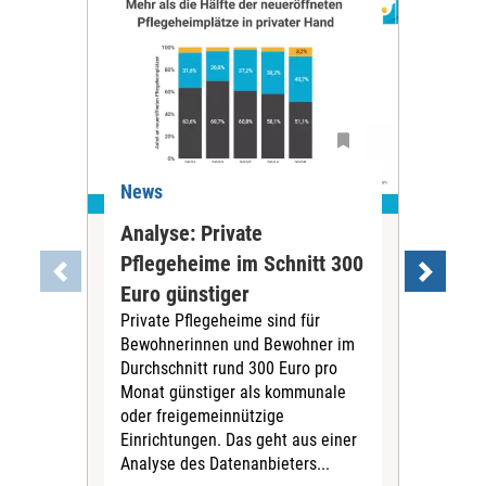
News
Ne
Analyse: Private
Pfl
Pflegeheime im Schnitt 300
Eig
Euro günstiger
Fin
Private Pflegeheime sind für
Der
Bewohnerinnen und Bewohner im
Ges
Durchschnitt rund 300 Euro pro
War
Monat günstiger als kommunale
part
oder freigemeinnützige
Wide
Einrichtungen. Das geht aus einer
und 
Analyse des Datenanbieters...
höh