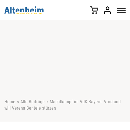
Z
u
m
I
n
h
a
l
t
s
p
r
i
n
g
e
Home
»
Alle Beiträge
»
Machtkampf im VdK Bayern: Vorstand
n
will Verena Bentele stürzen