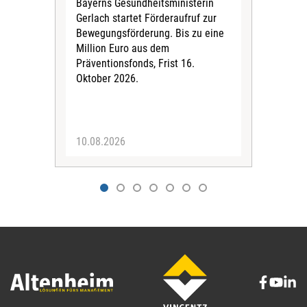
Bayerns Gesundheitsministerin
Priv
Gerlach startet Förderaufruf zur
Bew
Bewegungsförderung. Bis zu eine
Durc
Million Euro aus dem
Mon
Präventionsfonds, Frist 16.
ode
Oktober 2026.
Einr
Anal
10.08.2026
07.