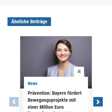
Ähnliche Beiträge
News
Ne
Prävention: Bayern fördert
Ana
Bewegungsprojekte mit
Pfl
einer Million Euro
Eur