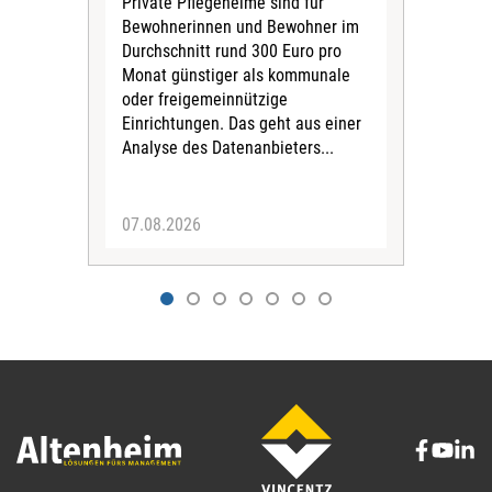
Private Pflegeheime sind für
Der
Bewohnerinnen und Bewohner im
Ges
Durchschnitt rund 300 Euro pro
War
Monat günstiger als kommunale
part
oder freigemeinnützige
Wide
Einrichtungen. Das geht aus einer
und 
Analyse des Datenanbieters...
höh
eine
07.08.2026
07.