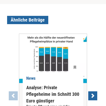
Ähnliche Beiträge
News
Ne
Analyse: Private
Pfl
Pflegeheime im Schnitt 300
Eig
Euro günstiger
Fin