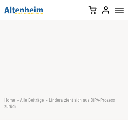
Z
u
m
I
n
h
a
l
t
s
p
r
i
n
g
e
Home
»
Alle Beiträge
»
Lindera zieht sich aus DiPA-Prozess
n
zurück