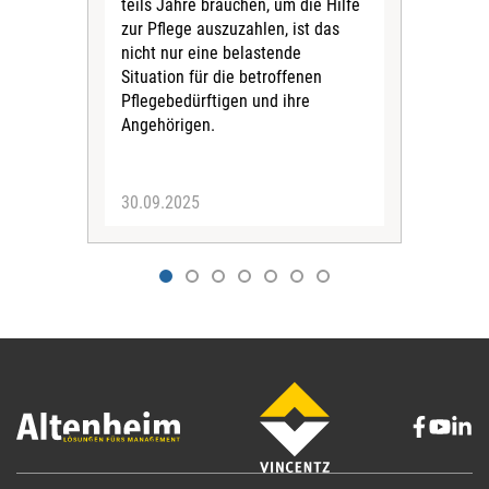
teils Jahre brauchen, um die Hilfe
Lau
zur Pflege auszuzahlen, ist das
Hau
nicht nur eine belastende
Bene
Situation für die betroffenen
Reg
Pflegebedürftigen und ihre
führ
Angehörigen.
Klar
der 
30.09.2025
19.