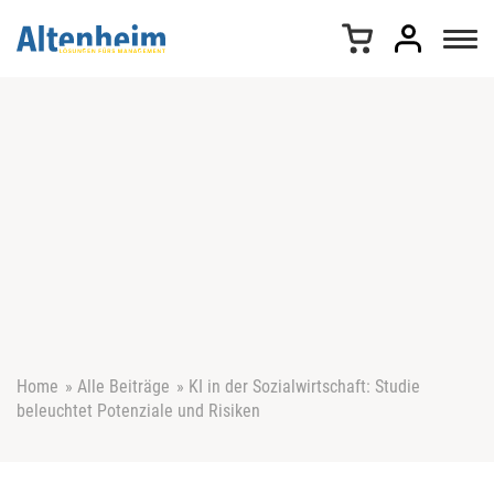
Z
u
m
I
n
h
a
l
t
s
p
r
i
n
g
e
Home
»
Alle Beiträge
»
KI in der Sozialwirtschaft: Studie
n
beleuchtet Potenziale und Risiken