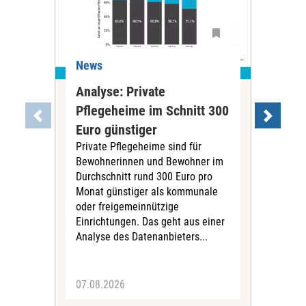
News
Ne
Analyse: Private
Pfl
Pflegeheime im Schnitt 300
Eig
Euro günstiger
Fin
Private Pflegeheime sind für
Der
Bewohnerinnen und Bewohner im
Ges
Durchschnitt rund 300 Euro pro
War
Monat günstiger als kommunale
part
oder freigemeinnützige
Wide
Einrichtungen. Das geht aus einer
und 
Analyse des Datenanbieters...
höh
eine
07.08.2026
07.