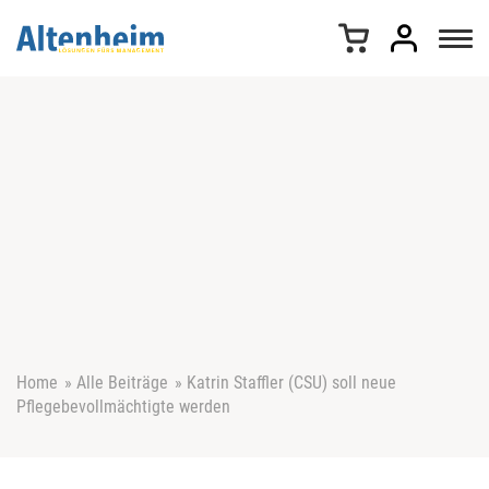
Z
u
m
I
n
h
a
l
t
s
p
r
i
n
g
e
Home
»
Alle Beiträge
»
Katrin Staffler (CSU) soll neue
n
Pflegebevollmächtigte werden