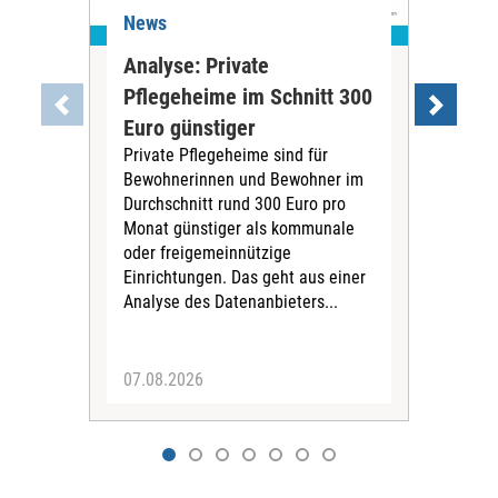
News
Ne
Analyse: Private
Pfl
Pflegeheime im Schnitt 300
Eig
Euro günstiger
Fin
Private Pflegeheime sind für
Der
Bewohnerinnen und Bewohner im
Ges
Durchschnitt rund 300 Euro pro
War
Monat günstiger als kommunale
part
oder freigemeinnützige
Wide
Einrichtungen. Das geht aus einer
und 
Analyse des Datenanbieters...
höh
eine
07.08.2026
07.