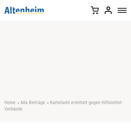
Z
u
m
I
n
h
a
l
t
s
p
r
i
n
g
e
Home
»
Alle Beiträge
»
Kartellamt ermittelt gegen Hilfsmittel-
n
Verbände