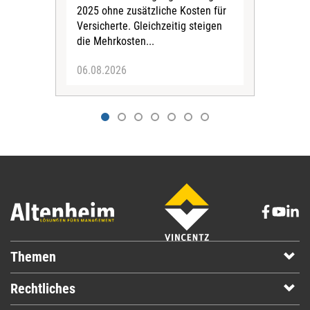
Pfl
2025 ohne zusätzliche Kosten für
Ehre
Versicherte. Gleichzeitig steigen
die Mehrkosten...
06.08.2026
06.
Themen
Rechtliches