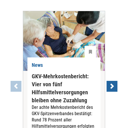
News
Ne
GKV-Mehrkostenbericht:
Pil
Vier von fünf
Imp
Hilfsmittelversorgungen
Ste
Die
bleiben ohne Zuzahlung
und 
Der achte Mehrkostenbericht des
Bra
GKV-Spitzenverbandes bestätigt:
zwei
Rund 78 Prozent aller
amb
Hilfsmittelversorgungen erfolgten