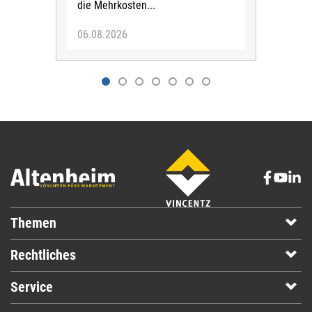
die Mehrkosten...
06.08.2026
06.
Themen
Rechtliches
Service