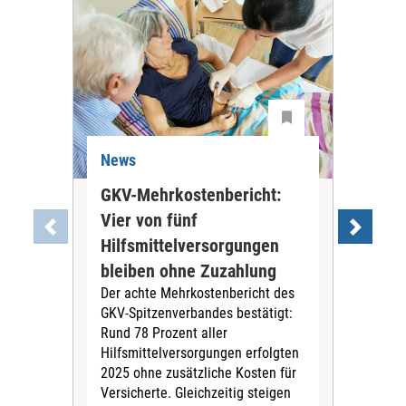
News
Ne
GKV-Mehrkostenbericht:
Pil
Vier von fünf
Imp
Hilfsmittelversorgungen
Ste
Die
bleiben ohne Zuzahlung
und 
Der achte Mehrkostenbericht des
Bra
GKV-Spitzenverbandes bestätigt:
zwei
Rund 78 Prozent aller
amb
Hilfsmittelversorgungen erfolgten
Pfl
2025 ohne zusätzliche Kosten für
Ehre
Versicherte. Gleichzeitig steigen