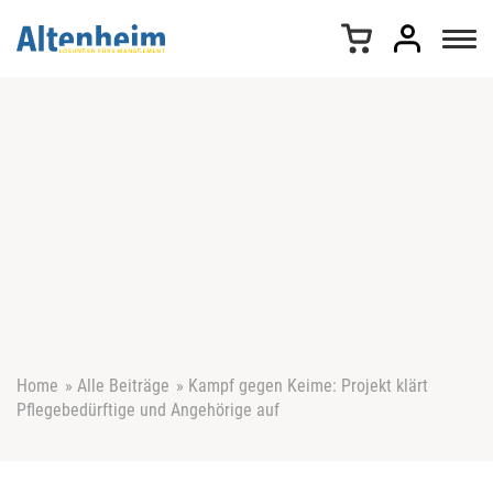
Z
u
m
I
n
h
a
l
t
s
p
r
i
n
g
e
Home
»
Alle Beiträge
»
Kampf gegen Keime: Projekt klärt
n
Pflegebedürftige und Angehörige auf