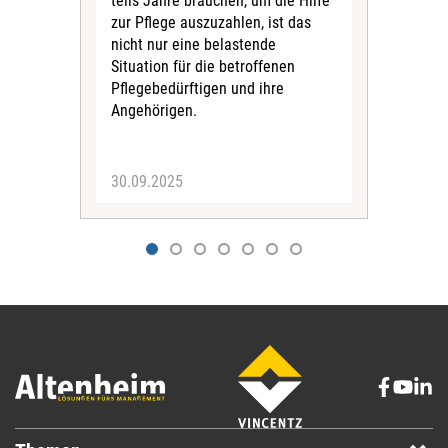
teils Jahre brauchen, um die Hilfe
Lau
zur Pflege auszuzahlen, ist das
Hau
nicht nur eine belastende
Bene
Situation für die betroffenen
Reg
Pflegebedürftigen und ihre
führ
Angehörigen.
Klar
der 
30.09.2025
19.