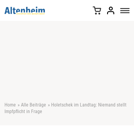
Z
u
m
I
n
h
a
l
t
s
p
r
i
n
g
e
Home
»
Alle Beiträge
»
Holetschek im Landtag: Niemand stellt
n
Impfpflicht in Frage