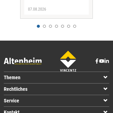
07.08.2026
07.
Themen
Rechtliches
Service
Kontakt