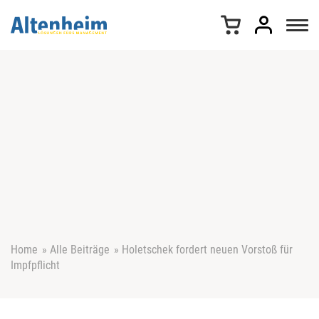
Z
u
m
I
n
h
a
l
t
s
p
r
i
n
g
e
Home
»
Alle Beiträge
»
Holetschek fordert neuen Vorstoß für
n
Impfpflicht