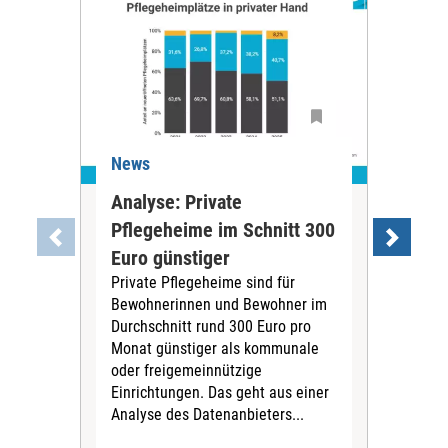
News
Ne
Analyse: Private
Pfl
Pflegeheime im Schnitt 300
Eig
Euro günstiger
Fin
Private Pflegeheime sind für
Der
Bewohnerinnen und Bewohner im
Ges
Durchschnitt rund 300 Euro pro
War
Monat günstiger als kommunale
part
oder freigemeinnützige
Wide
Einrichtungen. Das geht aus einer
und 
Analyse des Datenanbieters...
höh
eine