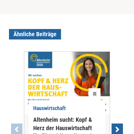
Ähnliche Beiträge
Hauswirtschaft
Hau
Altenheim sucht: Kopf &
Sys
Herz der Hauswirtschaft
Ni