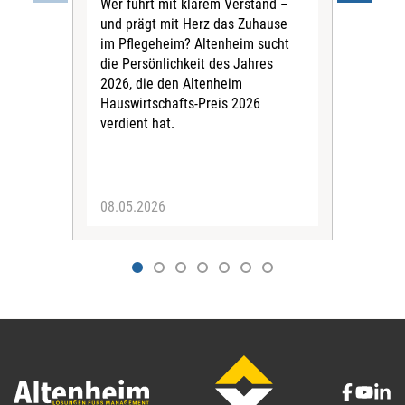
Wer führt mit klarem Verstand –
vor
und prägt mit Herz das Zuhause
Mir
im Pflegeheim? Altenheim sucht
Land
die Persönlichkeit des Jahres
Abg
2026, die den Altenheim
info
Hauswirtschafts-Preis 2026
der
verdient hat.
Hau
über
Haus
08.05.2026
04.