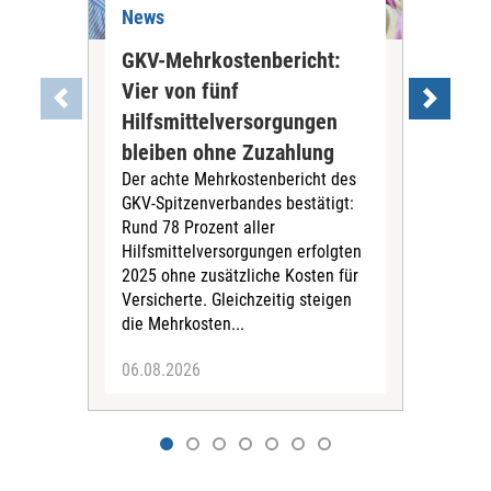
News
Ne
GKV-Mehrkostenbericht:
Pil
Vier von fünf
Imp
Hilfsmittelversorgungen
Ste
Die
bleiben ohne Zuzahlung
und 
Der achte Mehrkostenbericht des
Bra
GKV-Spitzenverbandes bestätigt:
zwei
Rund 78 Prozent aller
amb
Hilfsmittelversorgungen erfolgten
Pfl
2025 ohne zusätzliche Kosten für
Ehre
Versicherte. Gleichzeitig steigen
die Mehrkosten...
06.08.2026
06.